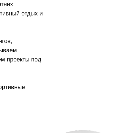
етних
ктивный отдых и
нгов,
тываем
ем проекты под
ортивные
.