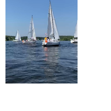
взаи
ком
А ес
веду
тако
нас
Пар
Гор
Тип
Фор
офл
Кол
Сез
Цел
Тим