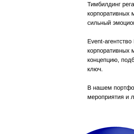
Тимбилдинг рег
корпоративных м
сильный эмоцио
Event-агентство
корпоративных 
концепцию, под
ключ.
В нашем портфо
мероприятия и 
ПРАУТ ГРУП
ИВЕНТ / МАЙС / БИЗНЕС
Превращаем ваши задачи в смелые решения и