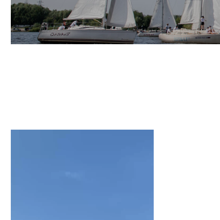
М
Н
Т
С
Мы о
ярки
было
ком
Кон
Это
тимб
Тимб
азар