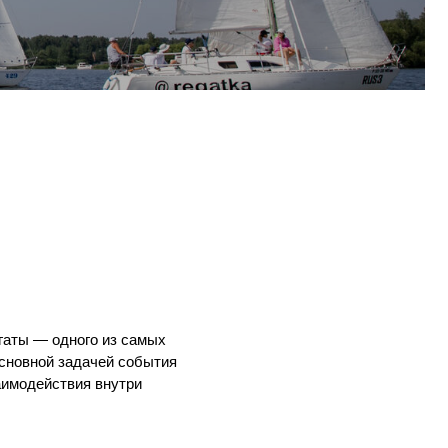
из самых
ей события
нутри