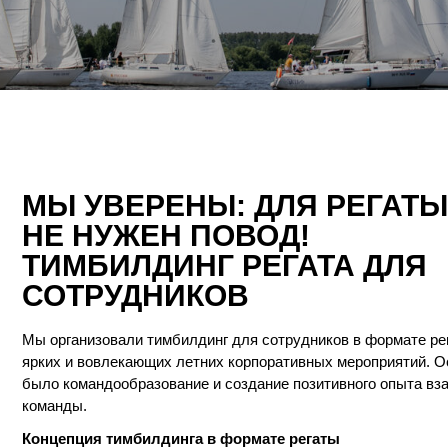
Ы УВЕРЕНЫ: ДЛЯ РЕГАТЫ
Е НУЖЕН ПОВОД!
ИМБИЛДИНГ РЕГАТА ДЛЯ
ОТРУДНИКОВ
рганизовали тимбилдинг для сотрудников в формате регаты — одного 
х и вовлекающих летних корпоративных мероприятий. Основной задач
 командообразование и создание позитивного опыта взаимодействия в
анды.
цепция тимбилдинга в формате регаты
 один из самых захватывающих форматов летнего
илдинга, который нравится практически всем участникам.
илдинг в формате регаты сочетает командную работу,
т и отдых на воде, позволяя сотрудникам