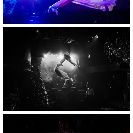
уникальные события, которые вдохновляют.
+7
Я принимаю условия
Пользовательского соглашения
Я даю согласие на
обработку персональных данных
и
подтверждаю ознакомление с
конфиденциальностью
Я даю согласие на
рекламную рассылку
Отправить
info@proutgroup.ru