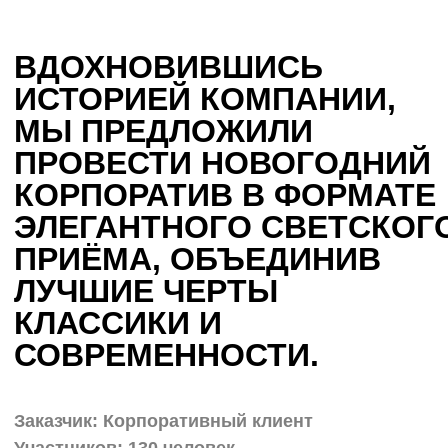
КОРПОРАТИВ В ФОРМАТЕ
ЭЛЕГАНТНОГО СВЕТСКОГО
ПРИЁМА, ОБЪЕДИНИВ
ЛУЧШИЕ ЧЕРТЫ
КЛАССИКИ И
СОВРЕМЕННОСТИ.
Заказчик: Корпоративный клиент
Участников: 130 человек
Мероприятие прошло в формате
непринуждённого раута с атмосферой
изысканности и лёгкости. На площадке
звучала классическая музыка, работали
интерактивные зоны, а погружение в
концепцию обеспечивали ведущий,
артистические номера и стилистика
оформления.
Элегантно, сдержанно и по-настоящему
атмосферно — именно так компания
встретила Новый год.