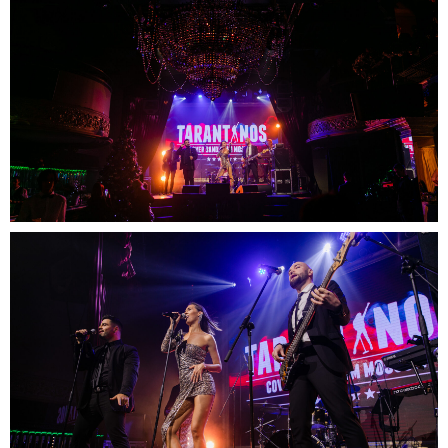
+7 (962) 908 61 21
Главная
Услуги
О нас
Блог
Портфолио
Конфиденциальность
Пользовательское соглашение
Согласие на обработку персональных данных
Согласие на рекламную рассылку
Название Компании зарегистрированно в Государственном реестре товарных знаков и
знаков обслуживания Российской Федерации 16 мая 2025 г., Свидетельство на
товарный знак (знак обслуживания) №1113815
© 2026
ООО "ПРАУТ ГРУП"
ИНН 7731647974
ОГРН
1107746288231
Разработка сайта